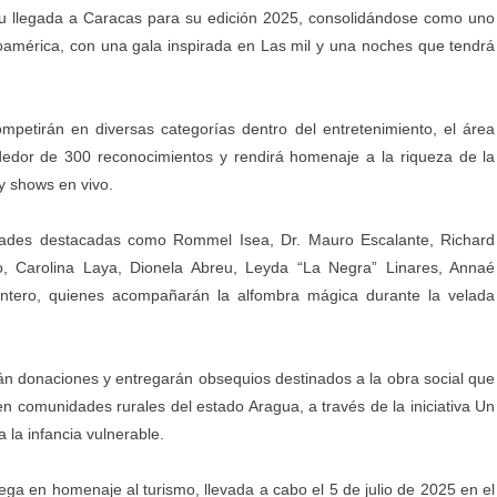
su llegada a Caracas para su edición 2025, consolidándose como uno
oamérica, con una gala inspirada en Las mil y una noches que tendrá
mpetirán en diversas categorías dentro del entretenimiento, el área
ededor de 300 reconocimientos y rendirá homenaje a la riqueza de la
y shows en vivo.
dades destacadas como Rommel Isea, Dr. Mauro Escalante, Richard
o, Carolina Laya, Dionela Abreu, Leyda “La Negra” Linares, Annaé
ntero, quienes acompañarán la alfombra mágica durante la velada
án donaciones y entregarán obsequios destinados a la obra social que
en comunidades rurales del estado Aragua, a través de la iniciativa Un
 la infancia vulnerable.
ega en homenaje al turismo, llevada a cabo el 5 de julio de 2025 en el