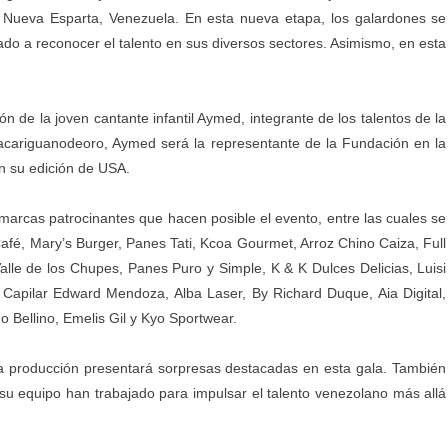
o Nueva Esparta, Venezuela. En esta nueva etapa, los galardones se
ado a reconocer el talento en sus diversos sectores. Asimismo, en esta
n de la joven cantante infantil Aymed, integrante de los talentos de la
cariguanodeoro, Aymed será la representante de la Fundación en la
n su edición de USA.
marcas patrocinantes que hacen posible el evento, entre las cuales se
fé, Mary’s Burger, Panes Tati, Kcoa Gourmet, Arroz Chino Caiza, Full
Valle de los Chupes, Panes Puro y Simple, K & K Dulces Delicias, Luisi
 Capilar Edward Mendoza, Alba Laser, By Richard Duque, Aia Digital,
 Bellino, Emelis Gil y Kyo Sportwear.
 la producción presentará sorpresas destacadas en esta gala. También
su equipo han trabajado para impulsar el talento venezolano más allá