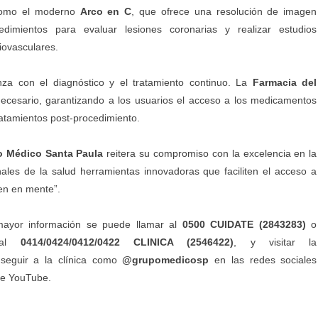
 como el moderno
Arco en C
, que ofrece una resolución de imagen
dimientos para evaluar lesiones coronarias y realizar estudios
diovasculares.
za con el diagnóstico y el tratamiento continuo. La
Farmacia del
necesario, garantizando a los usuarios el acceso a los medicamentos
ratamientos post-procedimiento.
po Médico Santa Paula
reitera su compromiso con la excelencia en la
ales de la salud herramientas innovadoras que faciliten el acceso a
nen en mente”.
ayor información se puede llamar al
0500 CUIDATE (2843283)
o
p al
0414/0424/0412/0422 CLINICA (2546422)
, y visitar la
seguir a la clínica como
@grupomedicosp
en las redes sociales
de YouTube.