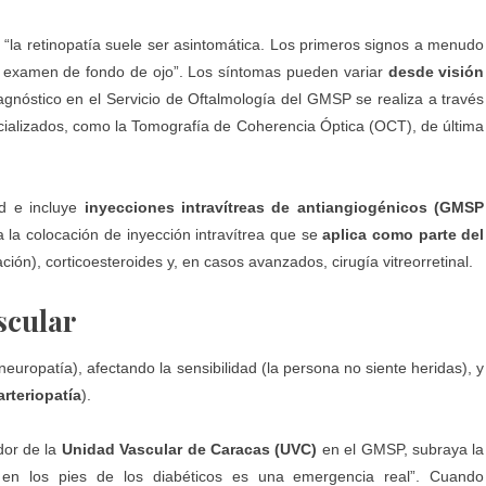
: “la retinopatía suele ser asintomática. Los primeros signos a menudo
un examen de fondo de ojo”. Los síntomas pueden variar
desde visión
iagnóstico en el Servicio de Oftalmología del GMSP se realiza a través
pecializados, como la Tomografía de Coherencia Óptica (OCT), de última
ad e incluye
inyecciones intravítreas de antiangiogénicos (GMSP
 la colocación de inyección intravítrea que se
aplica como parte del
ación), corticoesteroides y, en casos avanzados, cirugía vitreorretinal.
scular
europatía), afectando la sensibilidad (la persona no siente heridas), y
arteriopatía
).
dor de la
Unidad Vascular de Caracas (UVC)
en el
GMSP
, subraya la
a en los pies de los diabéticos es una emergencia real”. Cuando