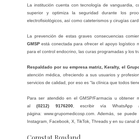
La institución cuenta con tecnología de vanguardia,
superior y optimiza la seguridad durante los proce
electrofisiológicos, así como cateterismos y cirugías car
La prevención de estas graves consecuencias comien
GMSP
está conectada para ofrecer el apoyo logístico 
para el control endocrino, las curas programadas y los t
Respaldado por su empresa matriz, Keralty, el Gru
atención médica, ofreciendo a sus usuarios y profesion
servicios de calidad, por eso es “la clínica que todos tie
Para ser atendido en el GMSP/Farmacia u obtener m
al
(0212) 9176200
, escribir vía WhatsAp
página:
www.grupomedicosp.com
. Además, se puede 
Instagram, Facebook, X, TikTok, Threads y en su canal 
Comstat Rowland