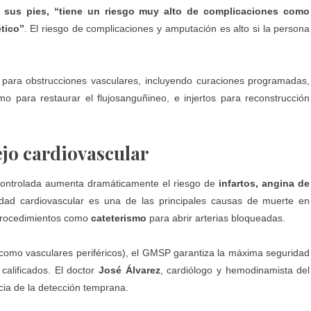
n sus pies, “tiene un riesgo muy alto de complicaciones como
tico”
. El riesgo de complicaciones y amputación es alto si la persona
para obstrucciones vasculares, incluyendo curaciones programadas,
 para restaurar el flujosanguñineo, e injertos para reconstrucción
jo cardiovascular
l controlada aumenta dramáticamente el riesgo de
infartos, angina de
dad cardiovascular es una de las principales causas de muerte en
 procedimientos como
cateterismo
para abrir arterias bloqueadas.
 como vasculares periféricos), el GMSP garantiza la máxima seguridad
calificados. El doctor
José Álvarez
, cardiólogo y hemodinamista del
ncia de la detección temprana.