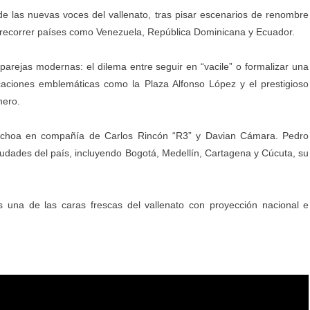
e las nuevas voces del vallenato, tras pisar escenarios de renombre
 y recorrer países como Venezuela, República Dominicana y Ecuador.
 parejas modernas: el dilema entre seguir en “vacile” o formalizar una
ocaciones emblemáticas como la Plaza Alfonso López y el prestigioso
nero.
Ochoa en compañía de Carlos Rincón “R3” y Davian Cámara. Pedro
 ciudades del país, incluyendo Bogotá, Medellín, Cartagena y Cúcuta, su
 una de las caras frescas del vallenato con proyección nacional e