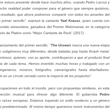
re estuvo presente desde hace muchos años, cuando Pedro Lacruz y
echo realidad poder componer para el género que siempre quisimos,
resultado, que ahora podremos compartir con todos los amantes del
primer sencillo”,
expresó la cantante
Yael Krausz
, quien cuenta con
movida venezolana, ganadora del Premio Melomaniac en la categoría
León de Platino como “Mejor Cantante de Rock” (2017).
lanzamiento del primer sencillo:
“
The Unseen
marca una nueva etapa
n subgéneros muy diferentes, desde baladas pop hasta thrash metal,
tosos, quienes, con su aporte, contribuyeron a que el producto final
agia de cada tema. Hemos invertido muchas horas y trabajado con un
ingenieros, músicos, fotógrafos, camarógrafos hasta diseñadores.
e en un círculo cerrado como la mayoría de los proyectos”.
rupaciones en todo el mundo, pero con propuestas similares, en este
cción musical para ofrecer algo diferente. El guitarrista
Pedro
n raíces europeas. Estamos trayendo un estilo moderno a un género
asi predeterminado. Al mismo tiempo queremos revivir instrumentos del