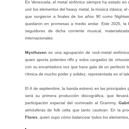
En Venezuela, el metal sinfónico siempre ha estado en 
unir los elementos del heavy metal, la música clásica, el
que surgieron a finales de los años 90 como Nightwis
quedaron en promesas a medio andar. Este 2025, la
seguidores de dicha corriente musical, materializ
internacionales.
Mysthaven
es una agrupación de rock-metal sinfónico
quien aporta potentes riffs y solos cargados de virtuo
con su encantadora voz que hace gala de un perfecto bal
rítmica de mucho poder y solidez, representada en el ta
El 4 de septiembre, la banda estrenó en las principales p
será su primera producción discográfica, que lleva
participación especial del nominado al Grammy,
Gabr
atmósferas de folk celta que tanto cautivan. En la p
Flores
, quien supo cómo balancear todos los elementos, 