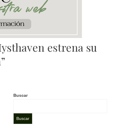
ysthaven estrena su
n”
Buscar
Buscar