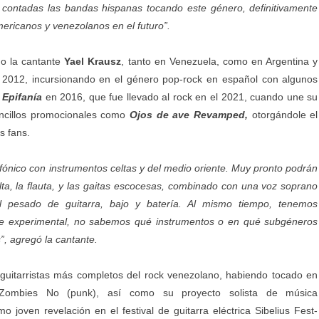
 contadas las bandas hispanas tocando este género, definitivamente
mericanos y venezolanos en el futuro”.
ido la cantante
Yael Krausz
, tanto en Venezuela, como en Argentina y
2012, incursionando en el género pop-rock en español con algunos
o
Epifanía
en 2016, que fue llevado al rock en el 2021, cuando une su
sencillos promocionales como
Ojos de ave Revamped,
otorgándole el
s fans.
fónico con instrumentos celtas y del medio oriente. Muy pronto podrán
lta, la flauta, y las gaitas escocesas, combinado con una voz soprano
al pesado de guitarra, bajo y batería. Al mismo tiempo, tenemos
je experimental, no sabemos qué instrumentos o en qué subgéneros
, agregó la cantante.
guitarristas más completos del rock venezolano, habiendo tocado en
o Zombies No (punk), así como su proyecto solista de música
 joven revelación en el festival de guitarra eléctrica Sibelius Fest-