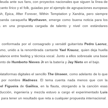
deuda ante sus fans, con proyectos nacionales que siguen la línea de
 canto lírico y el folk, guiadas por el ejemplo de agrupaciones europeas
h, Epica, After Forever, Within Temptation y Xandria, pero siempre
 banda caraqueña
Mysthaven
, emerge como buena noticia para los
ada en una propuesta cargada de talento y nivel con estándares
 conformada por el consagrado y versátil guitarrista
Pedro Lacruz
,
sismo, unido a la renombrada cantante
Yael Krausz
, quien deja huella
ance entre feeling y técnica vocal. Junto a ellos sobresale una base
lento de
Humberto Nieves Jr
en la batería y
Jay Nieto
en el bajo.
lataformas digitales el sencillo
The Unseen
, como adelanto de lo que
rá por nombre
Madness
. El tema cuenta nada menos que con la
iel Figueira
de
Gaélica
, en la flauta, otorgando a la canción esas
roducción, ingeniería y mezcla estuvo a cargo el experimentado
Luis
para tener un resultado que reta a cualquier propuesta internacional.