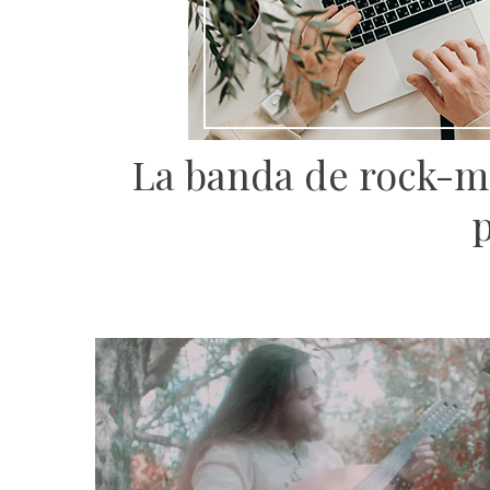
La banda de rock-m
p