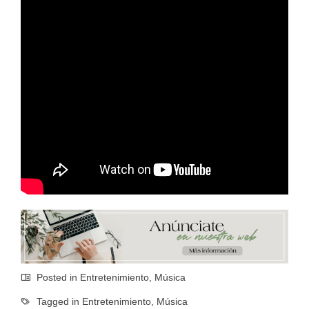
Posted in
Entretenimiento
,
Música
Tagged in
Entretenimiento
,
Música