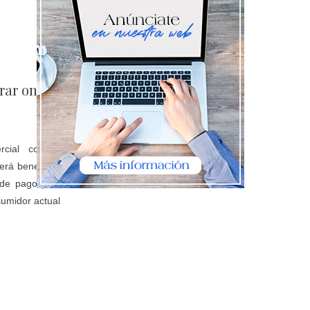
rar online
rcial con el
rá beneficios
s de pago para
umidor actual