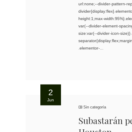
url:none;--divider-pattern-r
divider{display:flex}.element
height:1;max-width:95%}.ele
var(--divider-element-spacin
size:var(--divider-icon-size)
separator{display:flex;margin
.elementor-...
2
Jun
Sin categoría
Subastarán p