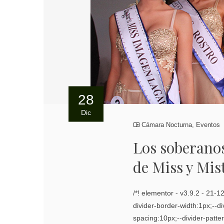
28
Dic
Cámara Nocturna
,
Eventos
Los soberanos
de Miss y Mis
/*! elementor - v3.9.2 - 21-1
divider-border-width:1px;--di
spacing:10px;--divider-patter