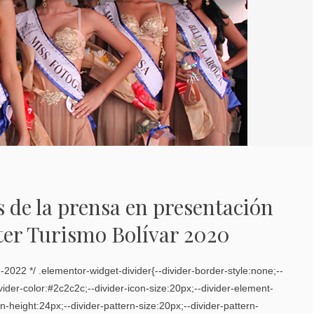
 de la prensa en presentación
ter Turismo Bolívar 2020
2-2022 */ .elementor-widget-divider{--divider-border-style:none;--
vider-color:#2c2c2c;--divider-icon-size:20px;--divider-element-
n-height:24px;--divider-pattern-size:20px;--divider-pattern-