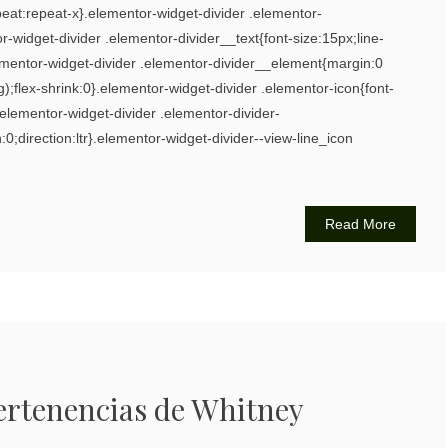
epeat:repeat-x}.elementor-widget-divider .elementor-
or-widget-divider .elementor-divider__text{font-size:15px;line-
mentor-widget-divider .elementor-divider__element{margin:0
g);flex-shrink:0}.elementor-widget-divider .elementor-icon{font-
}.elementor-widget-divider .elementor-divider-
:0;direction:ltr}.elementor-widget-divider--view-line_icon
Read More
ertenencias de Whitney