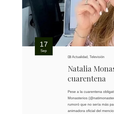
17
Sep
Actualidad
,
Televisión
Natalia Monas
cuarentena
Pese a la cuarentena obligat
Monasterios (@natimonasteri
rumoró que no sería más pane
animadora oficial del menci