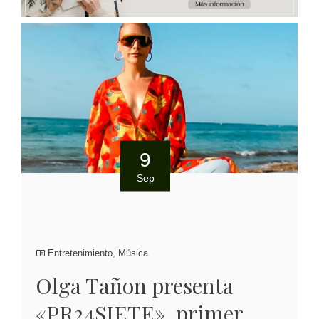
9
Sep
Entretenimiento
,
Música
Olga Tañon presenta
«PR24SIETE», primer