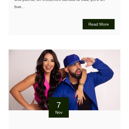
bue...
Read More
7
Nov