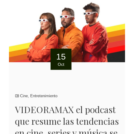
15
Oct
Cine
,
Entretenimiento
VIDEORAMAX el podcast
que resume las tendencias
en cine, series y música se