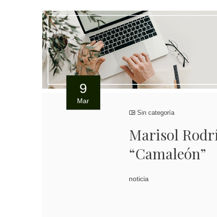
9
Mar
Sin categoría
Marisol Rodr
“Camaleón”
noticia