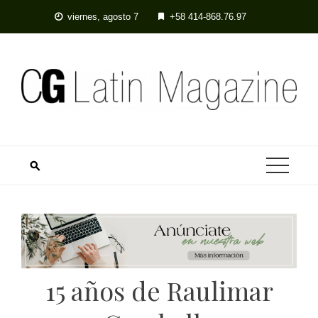
viernes, agosto 7
+58 414-868.76.97
15 años de Raulimar