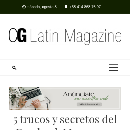
Skip
sábado, agosto 8
+58 414-868.76.97
to
content
5 trucos y secretos del