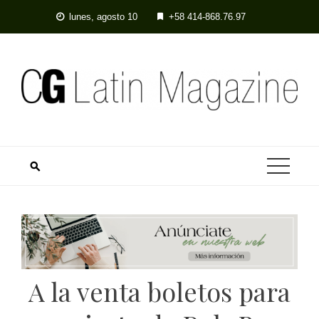
Skip
lunes, agosto 10
+58 414-868.76.97
to
content
A la venta boletos para