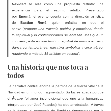
Navidad
se alza como una propuesta distinta: una
experiencia para el espíritu adulto. Presentado
por
Emuná
, el evento cuenta con la dirección artística
de
Bastian René
, quien enfatiza en que el
show:
“propone una travesía poética y emocional donde
lo espiritual y lo contemporáneo se abrazan.
Más que un
concierto, ésta es una fusión magistral de música en vivo,
danza contemporánea, narrativa simbólica y circo aéreo,
reuniendo a más de 15 artistas en escena”.
Una historia que nos toca a
todos
La narrativa central aborda la pérdida de la fuerza vital de la
Navidad en un mundo fragmentado. Su luz se apaga porque
el
Ágape
(el amor incondicional que une a la humanidad
interpretado por José Palacios) ha sido arrebatado.
A través
de la danza, el personaje de
Navidad
(interpretado por la