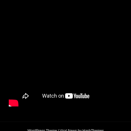
WordPress Theme
|
Viral News
by HashThemes