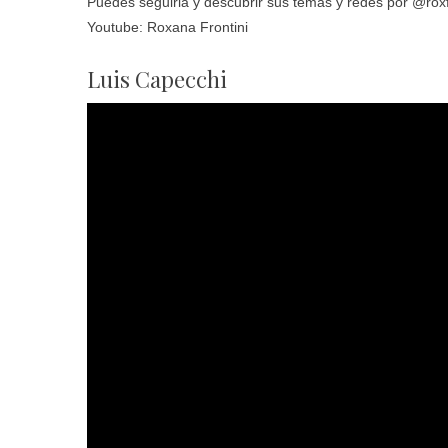
Puedes seguirla y descubrir sus temas y redes por @roxf
Youtube: Roxana Frontini
Luis Capecchi