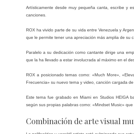
Artísticamente desde muy pequeña canta, escribe y es
canciones.
ROX ha vivido parte de su vida entre Venezuela y Argen
que le permite tener una apreciación más amplia de su ca
Paralelo a su dedicación como cantante dirige una empr
que la ha llevado a estar involucrada al máximo en el de
ROX a posicionado temas como: «Much More», «Elevat
Frecuencia» su nuevo tema y video, canción cargada de ex
Este tema fue grabado en Miami en Studios HEIGA baj
según sus propias palabras como: «Mindset Music» que 
Combinación de arte visual mu
La polifacética y versátil artista está culminando sus e