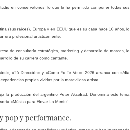
tudió en conservatorios, lo que le ha permitido componer todas sus
tina (sus raíces), Europa y en EEUU que es su casa hace 16 años, lo
rrera profesional artísticamente.
esa de consultoría estratégica, marketing y desarrollo de marcas, lo
sarrollo de su carrera como cantante.
ed», «Tú Dirección» y «Como Yo Te Veo». 2026 arranca con «Alta
periencias propias vividas por la maravillosa artista.
o la producción del argentino Peter Akselrad. Denomina este tema
sería «Música para Elevar La Mente”.
y pop y performance.
studios y doctorado en metafísica y cuántica, temas que han impregnado