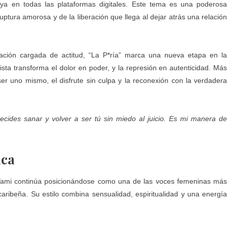
e ya en todas las plataformas digitales. Este tema es una poderosa
ptura amorosa y de la liberación que llega al dejar atrás una relación
ación cargada de actitud, “La P*ría” marca una nueva etapa en la
ista transforma el dolor en poder, y la represión en autenticidad. Más
 ser uno mismo, el disfrute sin culpa y la reconexión con la verdadera
cides sanar y volver a ser tú sin miedo al juicio. Es mi manera de
ica
y Yami continúa posicionándose como una de las voces femeninas más
ribeña. Su estilo combina sensualidad, espiritualidad y una energía