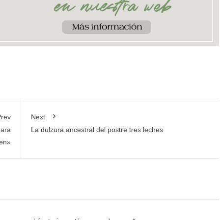
rev
Next
para
La dulzura ancestral del postre tres leches
len»