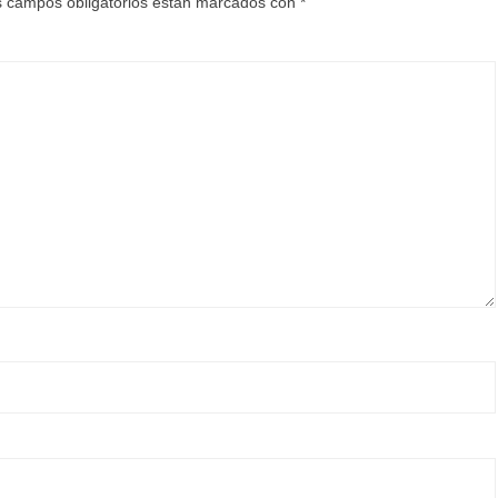
 campos obligatorios están marcados con
*