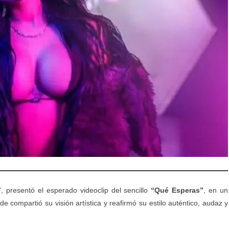
 presentó el esperado videoclip del sencillo
“Qué Esperas”
, en un
e compartió su visión artística y reafirmó su estilo auténtico, audaz y