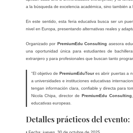
a la búsqueda de excelencia académica, sino también a la
En este sentido, esta feria educativa busca ser un pue
nivel en Europa, presentando alternativas reales y adapta
Organizado por
PremiumEdu Consulting
asesora educa
una oportunidad única para estudiantes de bachill
extranjero y para profesionales que buscan tanto progra
“El objetivo de
PremiumEduTour
es abrir puertas a n
a universidades e instituciones educativas internacio
tengan información clara, confiable y directa para to
Nicola Chipa, director de
PremiumEdu Consulting
educativas europeas.
Detalles pr
á
cticos del evento:
• Fecha: jueves, 30 de octubre de 2025