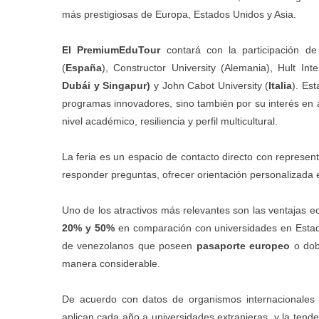
más prestigiosas de Europa, Estados Unidos y Asia.
El PremiumEduTour
contará con la participación de
(
España
), Constructor University (Alemania), Hult In
Dubái y Singapur)
y John Cabot University (
Italia
). Es
programas innovadores, sino también por su interés en 
nivel académico, resiliencia y perfil multicultural.
La feria es un espacio de contacto directo con represent
responder preguntas, ofrecer orientación personalizada e 
Uno de los atractivos más relevantes son las ventajas 
20% y 50%
en comparación con universidades en Estados
de venezolanos que poseen
pasaporte europeo
o dobl
manera considerable.
De acuerdo con datos de organismos internacionales
aplican cada año a universidades extranjeras, y la tend