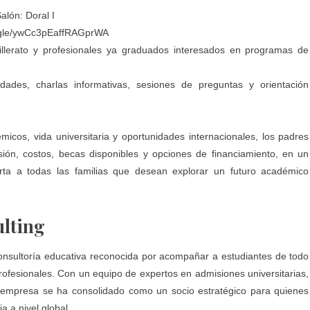
alón: Doral I
s.gle/ywCc3pEaffRAGprWA
hillerato y profesionales ya graduados interesados en programas de
idades, charlas informativas, sesiones de preguntas y orientación
cos, vida universitaria y oportunidades internacionales, los padres
sión, costos, becas disponibles y opciones de financiamiento, en un
erta a todas las familias que desean explorar un futuro académico
lting
onsultoría educativa reconocida por acompañar a estudiantes de todo
fesionales. Con un equipo de expertos en admisiones universitarias,
la empresa se ha consolidado como un socio estratégico para quienes
a a nivel global.