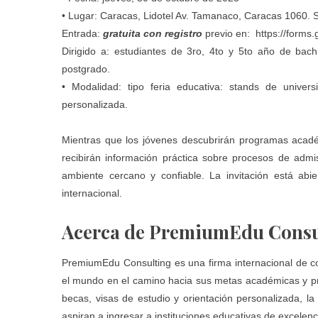
• Lugar: Caracas, Lidotel Av. Tamanaco, Caracas 1060. S
Entrada:
gratuita con registro
previo en:
https://form
Dirigido a: estudiantes de 3ro, 4to y 5to año de bac
postgrado.
• Modalidad: tipo feria educativa: stands de univers
personalizada.
Mientras que los jóvenes descubrirán programas académi
recibirán información práctica sobre procesos de admi
ambiente cercano y confiable. La invitación está abi
internacional.
Acerca de PremiumEdu Consu
PremiumEdu Consulting es una firma internacional de c
el mundo en el camino hacia sus metas académicas y pro
becas, visas de estudio y orientación personalizada, 
aspiran a ingresar a instituciones educativas de excelenci