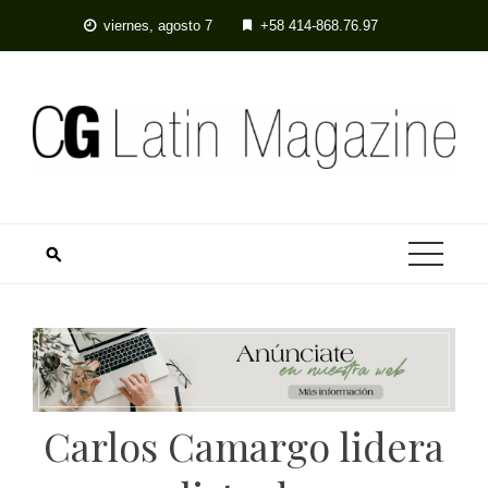
Skip
viernes, agosto 7
+58 414-868.76.97
to
content
Carlos Camargo lidera