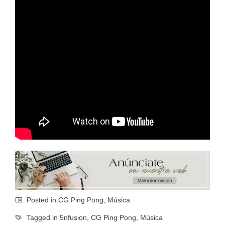
Posted in
CG Ping Pong
,
Música
Tagged in
5nfusion
,
CG Ping Pong
,
Música