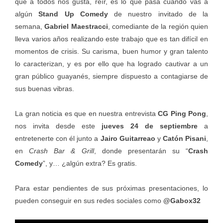
que a todos nos gusta, reír, es lo que pasa cuando vas a
algún
Stand Up Comedy
de nuestro invitado de la
semana,
Gabriel Maestracci
, comediante de la región quien
lleva varios años realizando este trabajo que es tan difícil en
momentos de crisis. Su carisma, buen humor y gran talento
lo caracterizan, y es por ello que ha logrado cautivar a un
gran público guayanés, siempre dispuesto a contagiarse de
sus buenas vibras.
La gran noticia es que en nuestra entrevista
CG Ping Pong
,
nos invita desde este
jueves 24 de septiembre
a
entretenerte con él junto a
Jairo Guitarreao
y
Catón Pisani
,
en
Crash Bar & Grill
, donde presentarán su “
Crash
Comedy
”, y… ¿algún extra? Es gratis.
Para estar pendientes de sus próximas presentaciones, lo
pueden conseguir en sus redes sociales como
@Gabox32