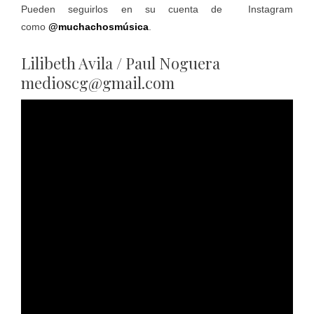
Pueden seguirlos en su cuenta de Instagram
como
@muchachosmúsica
.
Lilibeth Avila / Paul Noguera
medioscg@gmail.com