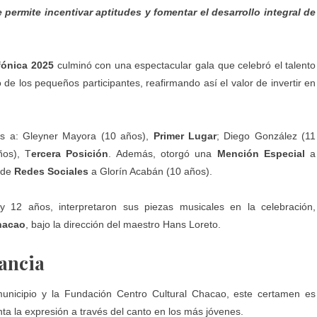
permite incentivar aptitudes y fomentar el desarrollo integral de
fónica 2025
culminó con una espectacular gala que celebró el talento
 de los pequeños participantes, reafirmando así el valor de invertir en
tos a: Gleyner Mayora (10 años),
Primer Lugar
; Diego González (11
ños), T
ercera Posición
. Además, otorgó una
Mención Especial
a
a de
Redes Sociales
a Glorín Acabán (10 años).
y 12 años, interpretaron sus piezas musicales en la celebración,
hacao
, bajo la dirección del maestro Hans Loreto.
fancia
unicipio y la Fundación Centro Cultural Chacao, este certamen es
ta la expresión a través del canto en los más jóvenes.