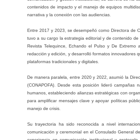
contenidos de impacto y el manejo de equipos multidisci
narrativa y la conexión con las audiencias.
Entre 2017 y 2023, se desempeñó como Directora de C
tuvo a su cargo la estrategia editorial y de contenido d
Revista Telequince, Echando el Pulso y De Extremo a
redacción y edición, y desarrolló formatos innovadores q
plataformas tradicionales y digitales.
De manera paralela, entre 2020 y 2022, asumió la Dire
(CONAPOFA). Desde esta posición lideró campañas naci
humanos, estableciendo alianzas estratégicas con orga
para amplificar mensajes clave y apoyar políticas públ
manejo de crisis.
Su trayectoria ha sido reconocida a nivel internaci
comunicación y ceremonial en el Consulado General d
experiencia en comunicación institucional y protoco