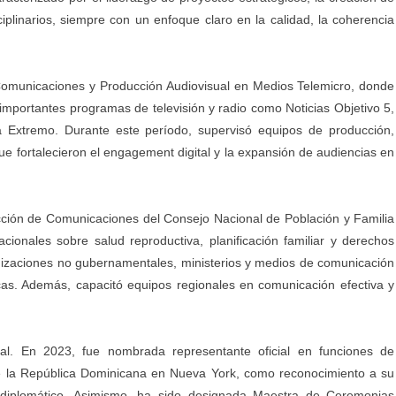
plinarios, siempre con un enfoque claro en la calidad, la coherencia
omunicaciones y Producción Audiovisual en Medios Telemicro, donde
e importantes programas de televisión y radio como Noticias Objetivo 5,
 Extremo. Durante este período, supervisó equipos de producción,
ue fortalecieron el engagement digital y la expansión de audiencias en
cción de Comunicaciones del Consejo Nacional de Población y Familia
onales sobre salud reproductiva, planificación familiar y derechos
nizaciones no gubernamentales, ministerios y medios de comunicación
icas. Además, capacitó equipos regionales en comunicación efectiva y
onal. En 2023, fue nombrada representante oficial en funciones de
e la República Dominicana en Nueva York, como reconocimiento a su
lo diplomático. Asimismo, ha sido designada Maestra de Ceremonias