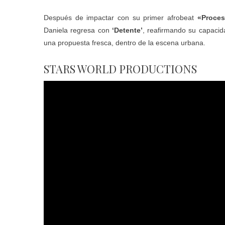
Después de impactar con su primer afrobeat
«Proce
Daniela regresa con
‘Detente’
, reafirmando su capacid
una propuesta fresca, dentro de la escena urbana.
STARS WORLD PRODUCTIONS