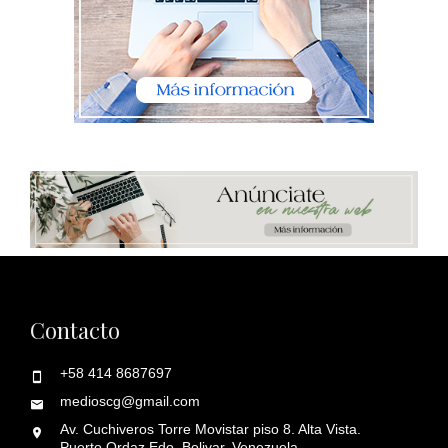
Contacto
+58 414 8687697
medioscg@gmail.com
Av. Cuchiveros Torre Movistar piso 8. Alta Vista.
Puerto Ordaz Edo. Bolivar. Venezuela.