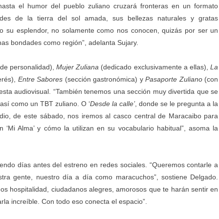
y hasta el humor del pueblo zuliano cruzará fronteras en un formato
des de la tierra del sol amada, sus bellezas naturales y gratas
do su esplendor, no solamente como nos conocen, quizás por ser un
as bondades como región”, adelanta Sujary.
 de personalidad),
Mujer Zuliana
(dedicado exclusivamente a ellas),
La
erés),
Entre Sabores
(sección gastronómica) y
Pasaporte Zuliano
(con
opuesta audiovisual. “También tenemos una sección muy divertida que se
o así como un TBT zuliano. O ‘
Desde la calle’
, donde se le pregunta a la
odio, de este sábado, nos iremos al casco central de Maracaibo para
n ‘Mi Alma’ y cómo la utilizan en su vocabulario habitual”, asoma la
endo días antes del estreno en redes sociales. “Queremos contarle a
ra gente, nuestro día a día como maracuchos”, sostiene Delgado.
os hospitalidad, ciudadanos alegres, amorosos que te harán sentir en
rla increíble. Con todo eso conecta el espacio”.