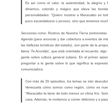
Es así como el calor, la autenticidad, la alegría 
dinámico, colorido y mágico que eleva las bonda
personalidades. “Quiero mostrar a Maracaibo en to
poco escandalosos o jocosos, sino que tenemos much
Secciones como: Rostros de
Nuestra Tierra
(entrevistas
Agenda
(para anunciar y dar cobertura a eventos de int
las bellezas turísticas del estado), son parte de la pr
llama ‘
Te Acordáis
’, que está orientada al recuerdo, alg
gente sobre cultura general zuliana. En el primer epis
preguntar a la gente sobre lo que significa la expresió
comunicadora.
Con más de 20 episodios, los temas se irán descubri
Venezuela cómo somos como región, cómo es nuest
“Maracaibo te tiene de todo menos un clima frío. Som
casa. Además, te invitamos a comer delicioso y a pasa