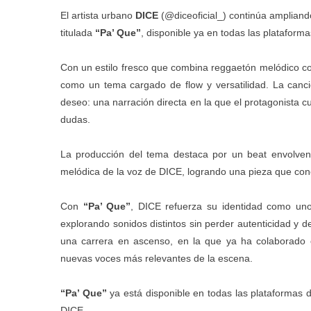
El artista urbano
DICE
(@diceoficial_) continúa ampliand
titulada
“Pa’ Que”
, disponible ya en todas las plataformas
Con un estilo fresco que combina reggaetón melódico con
como un tema cargado de flow y versatilidad. La canció
deseo: una narración directa en la que el protagonista c
dudas.
La producción del tema destaca por un beat envolvent
melódica de la voz de DICE, logrando una pieza que cone
Con
“Pa’ Que”
, DICE refuerza su identidad como un
explorando sonidos distintos sin perder autenticidad y
una carrera en ascenso, en la que ya ha colaborado 
nuevas voces más relevantes de la escena.
“Pa’ Que”
ya está disponible en todas las plataformas di
DICE.