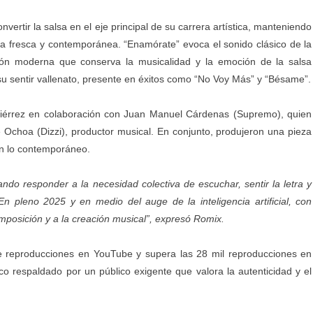
ertir la salsa en el eje principal de su carrera artística, manteniendo
ta fresca y contemporánea. “Enamórate” evoca el sonido clásico de la
ión moderna que conserva la musicalidad y la emoción de la salsa
 su sentir vallenato, presente en éxitos como “No Voy Más” y “Bésame”.
tiérrez en colaboración con Juan Manuel Cárdenas (Supremo), quien
pe Ochoa (Dizzi), productor musical. En conjunto, produjeron una pieza
con lo contemporáneo.
ando responder a la necesidad colectiva de escuchar, sentir la letra y
n pleno 2025 y en medio del auge de la inteligencia artificial, con
omposición y a la creación musical”, expresó Romix.
e reproducciones en YouTube y supera las 28 mil reproducciones en
o respaldado por un público exigente que valora la autenticidad y el