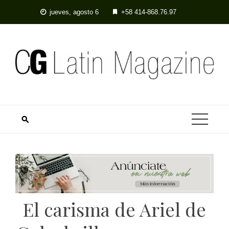
Skip
jueves, agosto 6
+58 414-868.76.97
to
content
El carisma de Ariel de