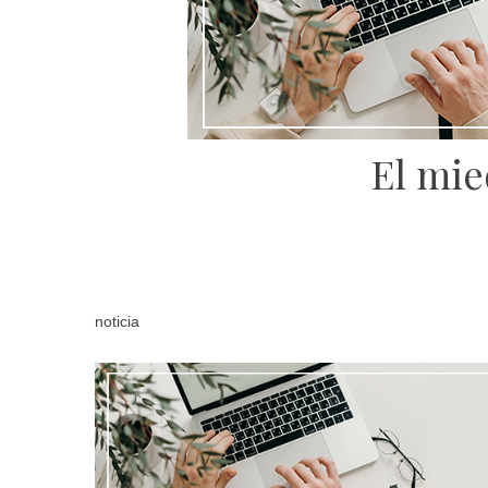
El mie
noticia