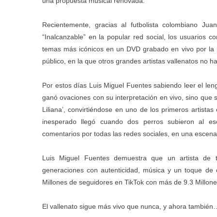
una propuesta musical renovada.
Recientemente, gracias al futbolista colombiano Ju
“Inalcanzable” en la popular red social, los usuarios c
temas más icónicos en un DVD grabado en vivo por la p
público, en la que otros grandes artistas vallenatos no h
Por estos días Luis Miguel Fuentes sabiendo leer el leng
ganó ovaciones con su interpretación en vivo, sino que s
Liliana’, convirtiéndose en uno de los primeros artist
inesperado llegó cuando dos perros subieron al esc
comentarios por todas las redes sociales, en una escen
Luis Miguel Fuentes demuestra que un artista de tr
generaciones con autenticidad, música y un toque de 
Millones de seguidores en TikTok con más de 9.3 Millon
El vallenato sigue más vivo que nunca, y ahora también…