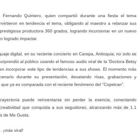
an Fernando Quintero, quien compartió durante una fiesta el tema
onvirtieron en tendencia el tema, obligando al maestro a relanzar sus
restigiosa productora 360 grados, logrando incursionar en un nuevo
an logrado impactar.
uaje digital, en su reciente concierto en Carepa, Antioquia, no solo se
orprendió al público usando el famoso audio viral de la ‘Doctora Betsy
as en incorporar este tipo de tendencias a sus shows. El momento más
enario durante su presentación, desatando risas, grabaciones y
a que ya es comparada con el reciente fenómeno del “Copetran”.
ayectoria puede reinventarse sin perder la esencia, conectando
creatividad que conquista a sus seguidores, alcanzando más de 1.1
es de Me Gusta.
 ¡más viral!