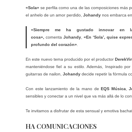
«Sola»
se perfila como una de las composiciones más 
el anhelo de un amor perdido,
Johandy
nos embarca en 
«Siempre me ha gustado innovar en 
cosa»,
comenta
Johandy
,
«En ‘Sola’, quise expre
profundo del corazón»
.
En este nuevo tema producido por el productor
DerekVi
manteniéndose fiel a su estilo. Además, Inspirado por e
guitarras de nailon,
Johandy
decide repetir la fórmula c
Con este lanzamiento de la mano de
EQS Música
,
J
sensibles y conectar a un nivel que va más allá de lo co
Te invitamos a disfrutar de esta sensual y emotiva bachat
HA COMUNICACIONES