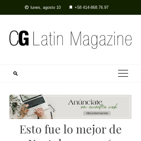
Skip
lunes, agosto 10
+58 414-868.76.97
to
content
Esto fue lo mejor de