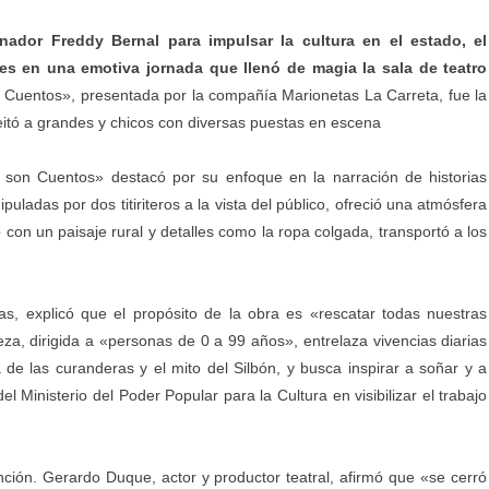
ador Freddy Bernal para impulsar la cultura en el estado, el
es en una emotiva jornada que llenó de magia la sala de teatro
n Cuentos», presentada por la compañía Marionetas La Carreta, fue la
eitó a grandes y chicos con diversas puestas en escena
 son Cuentos» destacó por su enfoque en la narración de historias
puladas por dos titiriteros a la vista del público, ofreció una atmósfera
con un paisaje rural y detalles como la ropa colgada, transportó a los
as, explicó que el propósito de la obra es «rescatar todas nuestras
eza, dirigida a «personas de 0 a 99 años», entrelaza vivencias diarias
de las curanderas y el mito del Silbón, y busca inspirar a soñar y a
l Ministerio del Poder Popular para la Cultura en visibilizar el trabajo
unción. Gerardo Duque, actor y productor teatral, afirmó que «se cerró