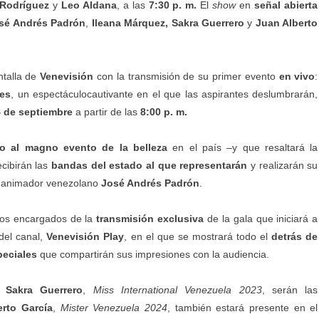
 Rodríguez
y
Leo Aldana
, a las
7:30 p. m.
El
show
en
señal abierta
sé Andrés Padrón
,
Ileana Márquez, Sakra Guerrero
y
Juan Alberto
ntalla de
Venevisión
con la transmisión de su primer evento
en vivo
:
les
, un espectáculocautivante en el que las aspirantes deslumbrarán,
 de septiembre
a partir de las
8:00 p. m.
no al
magno evento de la belleza
en el país –y que resaltará la
ecibirán las
bandas del estado al que representarán
y realizarán su
o animador venezolano
José Andrés Padrón
.
los encargados de la
transmisión exclusiva
de la gala que iniciará a
del canal,
Venevisión Play
, en el que se mostrará todo el
detrás de
peciales
que compartirán sus impresiones con la audiencia.
y
Sakra Guerrero
,
Miss International Venezuela 2023
, serán las
erto García
,
Mister Venezuela 2024
, también estará presente en el