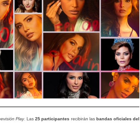
evisión Play
. Las
25 participantes
recibirán las
bandas oficiales del