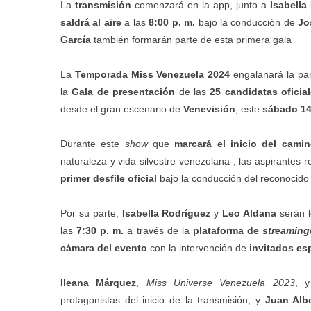
La
transmisión
comenzará en la app, junto a
Isabella
saldrá al aire
a las
8:00 p. m.
bajo la conducción de
Jo
García
también formarán parte de esta primera gala
La
Temporada Miss Venezuela 2024
engalanará la pa
la
Gala de presentación
de las
25 candidatas oficia
desde el gran escenario de
Venevisión
, este
sábado 14
Durante este
show
que
marcará el inicio del cami
naturaleza y vida silvestre venezolana-, las aspirantes r
primer desfile oficial
bajo la conducción del reconocid
Por su parte,
Isabella Rodríguez
y
Leo Aldana
serán 
las
7:30 p. m.
a través de la
plataforma de
streaming
cámara del evento
con la intervención de
invitados es
Ileana Márquez
,
Miss Universe Venezuela 2023
, 
protagonistas del inicio de la transmisión; y
Juan Alb