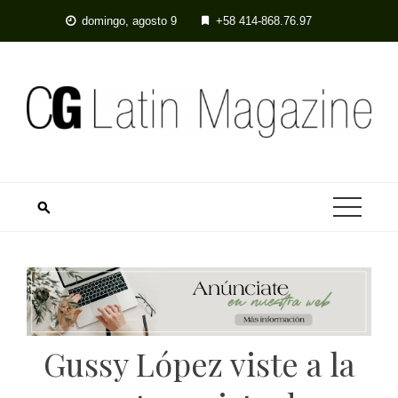
Skip
domingo, agosto 9
+58 414-868.76.97
to
content
Gussy López viste a la