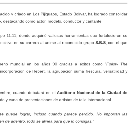
cido y criado en Los Pijiguaos, Estado Bolívar, ha logrado consolidar
lo, destacando como actor, modelo, conductor y cantante.
upo 11:11, donde adquirió valiosas herramientas que fortalecieron su
ecisivo en su carrera al unirse al reconocido grupo
S.B.S
, con el que
ómeno mundial en los años 90 gracias a éxitos como
“Follow The
 incorporación de Hebert, la agrupación suma frescura, versatilidad y
iembre, cuando debutará en el
Auditorio Nacional de la Ciudad de
o y cuna de presentaciones de artistas de talla internacional.
se puede lograr, incluso cuando parece perdido. No importan las
nen de adentro, todo se alinea para que lo consigas.”