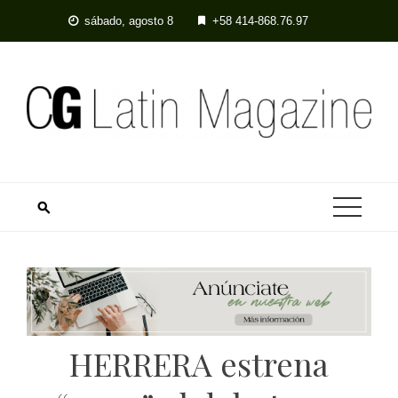
Skip
sábado, agosto 8
+58 414-868.76.97
to
content
HERRERA estrena