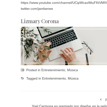
https://www.youtube.com/channel/UCipWcaxWiuFKtVM
twitter.com/jambenee
Lizmary Corona
Posted in
Entretenimiento
,
Música
Tagged in
Entretenimiento
,
Música
P
Yoel Carmona es premiado por diseñar en la pelí