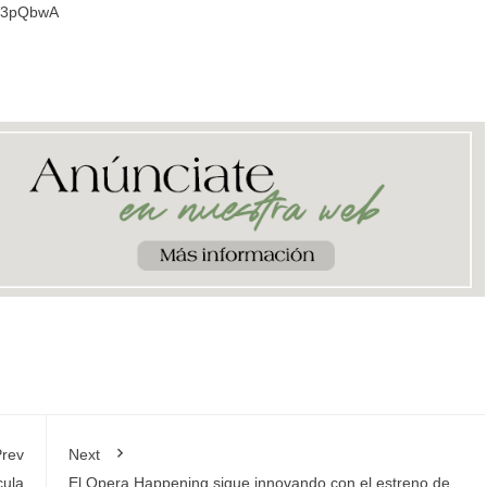
lV3pQbwA
rev
Next
cula
El Opera Happening sigue innovando con el estreno de