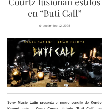
Courtz fusionan estilos
en “Buti Call”
septiembre 12, 2025
Sony Music Latin
presenta el nuevo sencillo de
Kendo
Kaponi
junto a
Omar Courtz
, titulado
“Buti Call”
, un