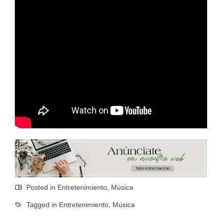
Posted in
Entretenimiento
,
Música
Tagged in
Entretenimiento
,
Música