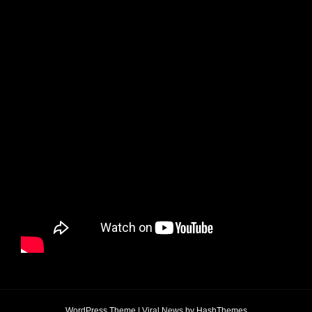
WordPress Theme
|
Viral News
by HashThemes