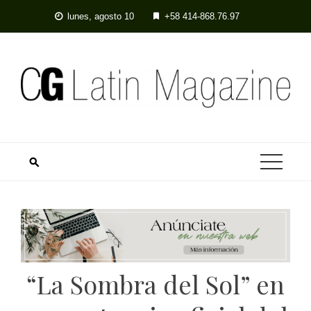
Skip
lunes, agosto 10
+58 414-868.76.97
to
content
“La Sombra del Sol” en