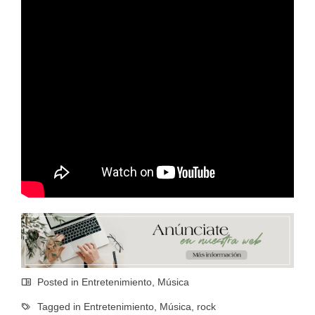
Posted in
Entretenimiento
,
Música
Tagged in
Entretenimiento
,
Música
,
rock