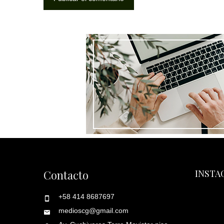
Contacto
INSTA
+58 414 8687697
medioscg@gmail.com