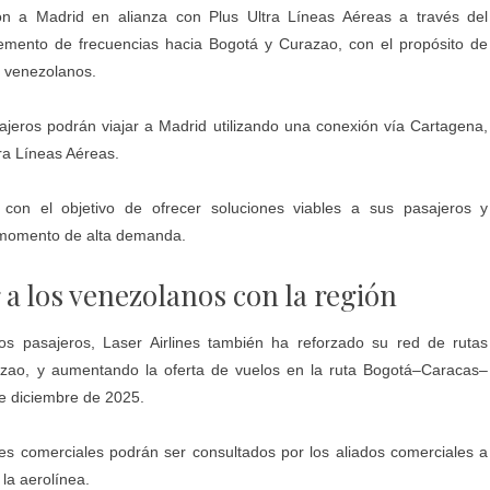
ión a Madrid en alianza con Plus Ultra Líneas Aéreas a través del
emento de frecuencias hacia Bogotá y Curazao, con el propósito de
s venezolanos.
ajeros podrán viajar a Madrid utilizando una conexión vía Cartagena,
tra Líneas Aéreas.
s con el objetivo de ofrecer soluciones viables a sus pasajeros y
 momento de alta demanda.
 a los venezolanos con la región
s pasajeros, Laser Airlines también ha reforzado su red de rutas
razao, y aumentando la oferta de vuelos en la ruta Bogotá–Caracas–
 de diciembre de 2025.
nes comerciales podrán ser consultados por los aliados comerciales a
la aerolínea.