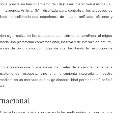
ió la puesta en funcionamiento de LIA (Laser Interacción Asistida), su
nteligencia Artificial (IA), diseñada para centralizar los procesos de
cios, consolidando una experiencia de usuario unificada, eficiente y
n significativa en los canales de atención de la aerolínea, al migrar
acia una plataforma conversacional, intuitiva y de interacción natural.
sajes de texto como por notas de voz, facilitando la resolución de
odernización que busca elevar los niveles de eficiencia mediante la
asistente de respuesta, sino una herramienta integrada a nuestro
inmediata en un mercado que exige disponibilidad permanente”, señaló
nes.
rnacional
A ha sido desarrollada con capacidades multilingües, lo que permite