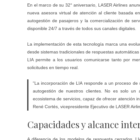
En el marco de su 32° aniversario, LASER Airlines anunc
nueva asesora virtual de atención al cliente basada en I
autogestión de pasajeros y la comercialización de servi
disponible 24/7 a través de todos sus canales digitales.
La implementación de esta tecnología marca una evolució
desde sistemas tradicionales de respuestas automáticas h
LIA permite a los usuarios comunicarse tanto por men
solicitudes en tiempo real.
“La incorporación de LIA responde a un proceso de m
autogestión de nuestros clientes. No es solo un 
ecosistema de servicios, capaz de ofrecer atención 
René Cortés, vicepresidente Ejecutivo de LASER Airli
Capacidades y alcance inte
A diferencia de los modelos de respuesta cerrados, LI