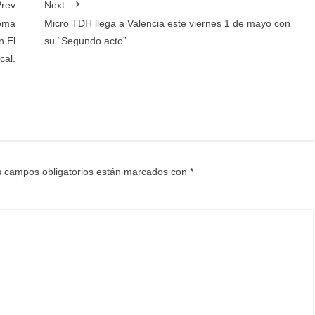
rev
Next
tema
Micro TDH llega a Valencia este viernes 1 de mayo con
n El
su “Segundo acto”
cal.
 campos obligatorios están marcados con
*