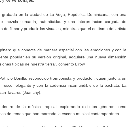
K
y
Ke Personajes.
o”, grabada en la ciudad de La Vega, República Dominicana, con una
e mezcla cercanía, autenticidad y una interpretación cargada de
de filmar y producir los visuales, mientras que el estilismo del artista
 género que conecta de manera especial con las emociones y con la
nte popular en su versión original, adquiere una nueva dimensión
iones típicas de nuestra tierra”, comentó Lirow.
ricio Bonilla, reconocido trombonista y productor, quien junto a un
fresco, elegante y con la cadencia inconfundible de la bachata. La
Juan Tavares (Juanchy).
d dentro de la música tropical, explorando distintos géneros como
nicas de temas que han marcado la escena musical contemporánea.