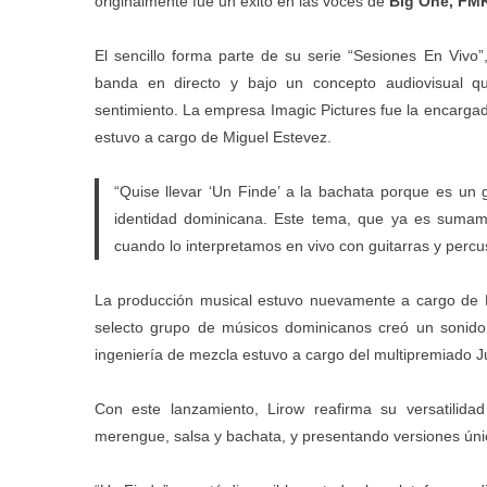
originalmente fue un éxito en las voces de
Big One, FM
El sencillo forma parte de su serie “Sesiones En Viv
banda en directo y bajo un concepto audiovisual qu
sentimiento. La empresa Imagic Pictures fue la encargada 
estuvo a cargo de Miguel Estevez.
“Quise llevar ‘Un Finde’ a la bachata porque es un
identidad dominicana. Este tema, que ya es sumame
cuando lo interpretamos en vivo con guitarras y percus
La producción musical estuvo nuevamente a cargo de Pat
selecto grupo de músicos dominicanos creó un sonido 
ingeniería de mezcla estuvo a cargo del multipremiado 
Con este lanzamiento, Lirow reafirma su versatilida
merengue, salsa y bachata, y presentando versiones ú