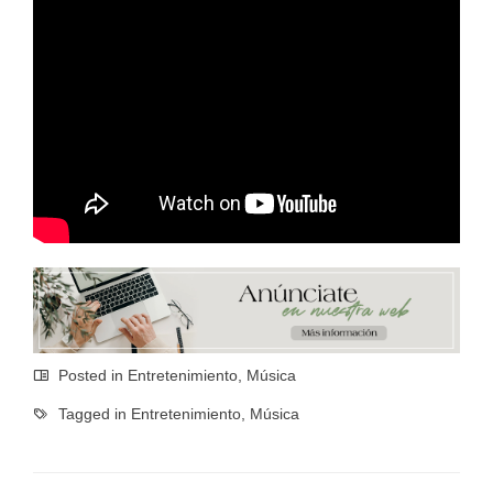
Posted in
Entretenimiento
,
Música
Tagged in
Entretenimiento
,
Música